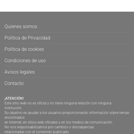
Quienes somos
Política de Privacidad
Política de cookies
Condiciones de uso
Avisos legales
Contacto
¡ATENCIÓN!
Este sitio web no es oficial y no tiene ninguna relación con ninguna
institución.
Su objetivo es ayudar a los usuarios proporcionando información sobre temas
encontrados
en Internet, en sitios web oficiales y en los medios de comunicación.
No nos responsabilizamos por cambios o discrepancias
relacionadas con el contenido publicado.