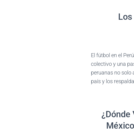
Los
El fútbol en el Pe
colectivo y una p
peruanas no solo a
país y los respald
¿Dónde V
México