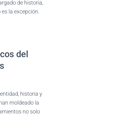
argado de historia,
 es la excepción.
cos del
ís
ntidad, historia y
s han moldeado la
tamientos no solo