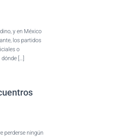
ndino, y en México
nte, los partidos
ciales o
 dónde […]
cuentros
re perderse ningún