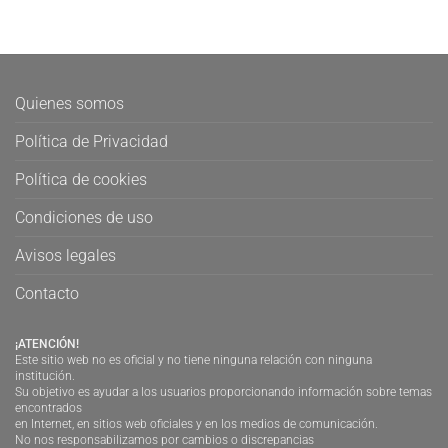
Quienes somos
Política de Privacidad
Política de cookies
Condiciones de uso
Avisos legales
Contacto
¡ATENCIÓN!
Este sitio web no es oficial y no tiene ninguna relación con ninguna
institución.
Su objetivo es ayudar a los usuarios proporcionando información sobre temas
encontrados
en Internet, en sitios web oficiales y en los medios de comunicación.
No nos responsabilizamos por cambios o discrepancias