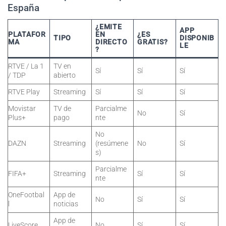
España
¿EMITE
APP
PLATAFOR
EN
¿ES
TIPO
DISPONIB
MA
DIRECTO
GRATIS?
LE
?
RTVE / La 1
TV en
Sí
Sí
Sí
/ TDP
abierto
RTVE Play
Streaming
Sí
Sí
Sí
Movistar
TV de
Parcialme
No
Sí
Plus+
pago
nte
No
DAZN
Streaming
(resúmene
No
Sí
s)
Parcialme
FIFA+
Streaming
Sí
Sí
nte
OneFootbal
App de
No
Sí
Sí
l
noticias
App de
LiveScore
No
Sí
Sí