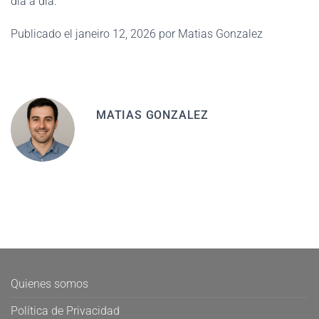
día a día.
Publicado el janeiro 12, 2026 por Matias Gonzalez
MATIAS GONZALEZ
Quienes somos
Política de Privacidad