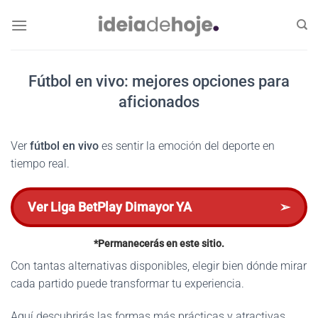
Skip
to
content
Fútbol en vivo: mejores opciones para
aficionados
Ver
fútbol en vivo
es sentir la emoción del deporte en
tiempo real.
Ver Liga BetPlay Dimayor YA
➢
*Permanecerás en este sitio.
Con tantas alternativas disponibles, elegir bien dónde mirar
cada partido puede transformar tu experiencia.
Aquí descubrirás las formas más prácticas y atractivas