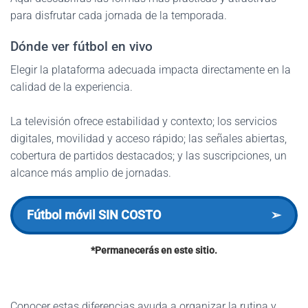
para disfrutar cada jornada de la temporada.
Dónde ver fútbol en vivo
Elegir la plataforma adecuada impacta directamente en la
calidad de la experiencia.
La televisión ofrece estabilidad y contexto; los servicios
digitales, movilidad y acceso rápido; las señales abiertas,
cobertura de partidos destacados; y las suscripciones, un
alcance más amplio de jornadas.
Fútbol móvil SIN COSTO
➢
*Permanecerás en este sitio.
Conocer estas diferencias ayuda a organizar la rutina y