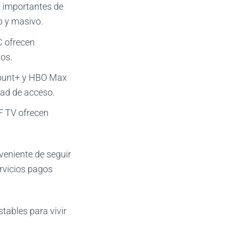
s importantes de
o y masivo.
C ofrecen
os.
mount+ y HBO Max
dad de acceso.
F TV ofrecen
veniente de seguir
ervicios pagos
stables para vivir