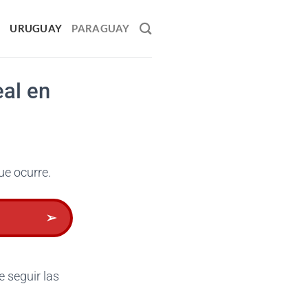
O
URUGUAY
PARAGUAY
eal en
ue ocurre.
➢
 seguir las