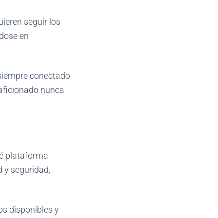
ieren seguir los
ndose en
r siempre conectado
 aficionado nunca
ué plataforma
d y seguridad,
os disponibles y