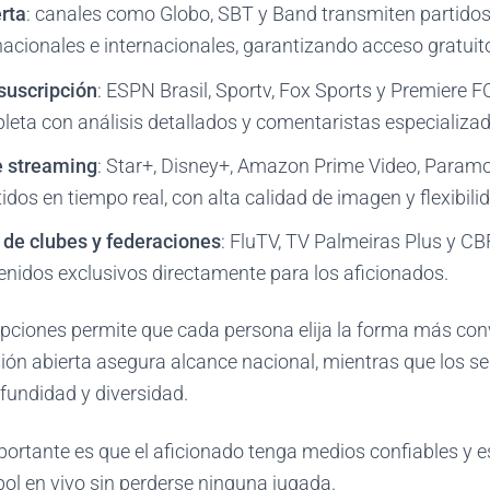
rta
: canales como Globo, SBT y Band transmiten partido
cionales e internacionales, garantizando acceso gratuit
 suscripción
: ESPN Brasil, Sportv, Fox Sports y Premiere F
eta con análisis detallados y comentaristas especializad
e streaming
: Star+, Disney+, Amazon Prime Video, Para
idos en tiempo real, con alta calidad de imagen y flexibili
s de clubes y federaciones
: FluTV, TV Palmeiras Plus y CB
enidos exclusivos directamente para los aficionados.
opciones permite que cada persona elija la forma más con
visión abierta asegura alcance nacional, mientras que los s
fundidad y diversidad.
importante es que el aficionado tenga medios confiables y e
bol en vivo sin perderse ninguna jugada.