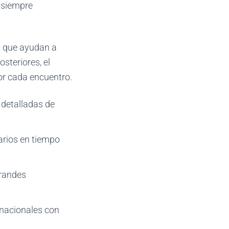
é siempre
s que ayudan a
steriores, el
r cada encuentro.
 detalladas de
tarios en tiempo
grandes
rnacionales con