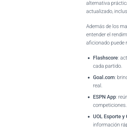
alternativa prácti
actualizado, incl
Además de los mar
entender el rendim
aficionado puede 
Flashscore
: ac
cada partido.
Goal.com
: bri
real.
ESPN App
: reú
competiciones.
UOL Esporte y 
información ráp