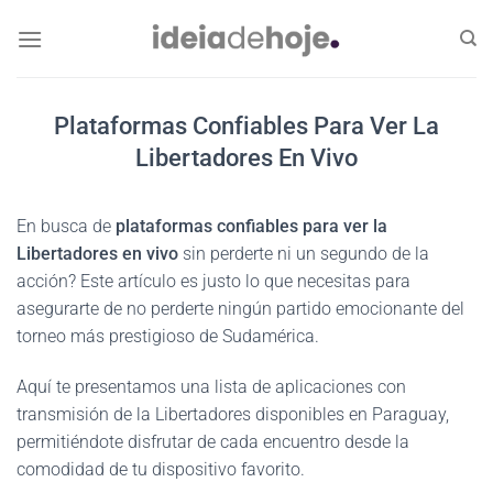
Skip
to
content
Plataformas Confiables Para Ver La
Libertadores En Vivo
En busca de
plataformas confiables para ver la
Libertadores en vivo
sin perderte ni un segundo de la
acción? Este artículo es justo lo que necesitas para
asegurarte de no perderte ningún partido emocionante del
torneo más prestigioso de Sudamérica.
Aquí te presentamos una lista de aplicaciones con
transmisión de la Libertadores disponibles en Paraguay,
permitiéndote disfrutar de cada encuentro desde la
comodidad de tu dispositivo favorito.