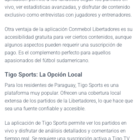
vivo, ver estadísticas avanzadas, y disfrutar de contenido
exclusivo como entrevistas con jugadores y entrenadores.
Otra ventaja de la aplicación Conmebol Libertadores es su
accesibilidad gratuita para ver ciertos contenidos, aunque
algunos aspectos pueden requerir una suscripción de
pago. Es el complemento perfecto para aquellos
apasionados del fútbol sudamericano.
Tigo Sports: La Opción Local
Para los residentes de Paraguay, Tigo Sports es una
plataforma muy popular. Ofrecen una cobertura local
extensa de los partidos de la Libertadores, lo que hace que
sea una fuente confiable y accesible.
La aplicación de Tigo Sports permite ver los partidos en
vivo y disfrutar de análisis detallados y comentarios en
tiempo real. Se requiere una suscripción activa a Tigo TV