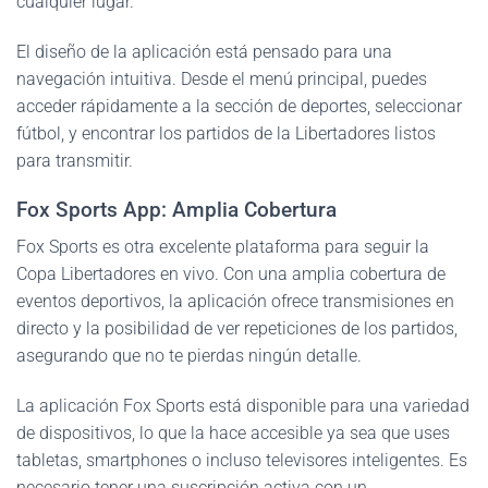
cualquier lugar.
El diseño de la aplicación está pensado para una
navegación intuitiva. Desde el menú principal, puedes
acceder rápidamente a la sección de deportes, seleccionar
fútbol, y encontrar los partidos de la Libertadores listos
para transmitir.
Fox Sports App: Amplia Cobertura
Fox Sports es otra excelente plataforma para seguir la
Copa Libertadores en vivo. Con una amplia cobertura de
eventos deportivos, la aplicación ofrece transmisiones en
directo y la posibilidad de ver repeticiones de los partidos,
asegurando que no te pierdas ningún detalle.
La aplicación Fox Sports está disponible para una variedad
de dispositivos, lo que la hace accesible ya sea que uses
tabletas, smartphones o incluso televisores inteligentes. Es
necesario tener una suscripción activa con un