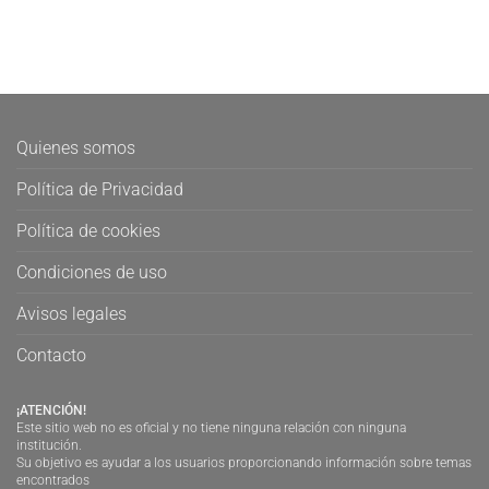
Quienes somos
Política de Privacidad
Política de cookies
Condiciones de uso
Avisos legales
Contacto
¡ATENCIÓN!
Este sitio web no es oficial y no tiene ninguna relación con ninguna
institución.
Su objetivo es ayudar a los usuarios proporcionando información sobre temas
encontrados