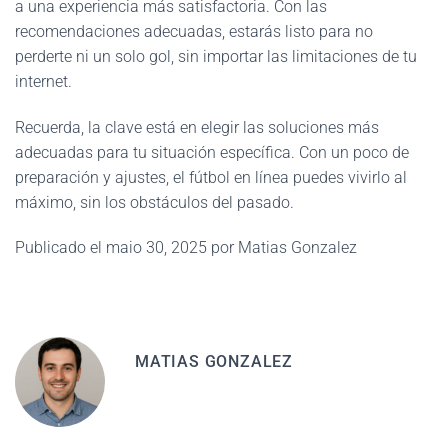
a una experiencia más satisfactoria. Con las
recomendaciones adecuadas, estarás listo para no
perderte ni un solo gol, sin importar las limitaciones de tu
internet.
Recuerda, la clave está en elegir las soluciones más
adecuadas para tu situación específica. Con un poco de
preparación y ajustes, el fútbol en línea puedes vivirlo al
máximo, sin los obstáculos del pasado.
Publicado el maio 30, 2025 por Matias Gonzalez
MATIAS GONZALEZ