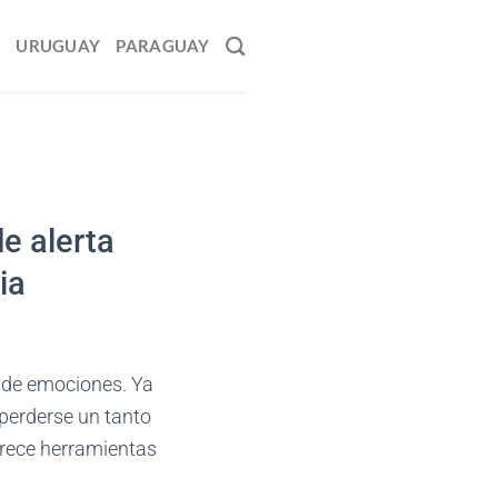
O
URUGUAY
PARAGUAY
de alerta
ia
n de emociones. Ya
, perderse un tanto
ofrece herramientas