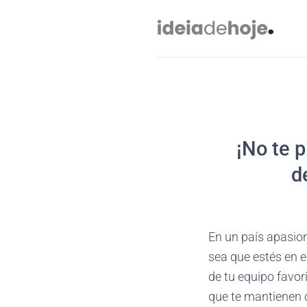
Skip
to
content
¡No te p
d
En un país apasion
sea que estés en el
de tu equipo favor
que te mantienen 