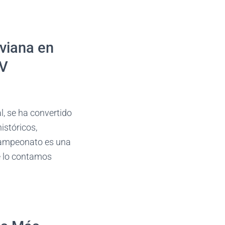
iviana en
TV
l, se ha convertido
istóricos,
 campeonato es una
te lo contamos