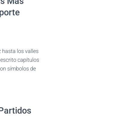
es Más
eporte
z hasta los valles
escrito capítulos
son símbolos de
Partidos