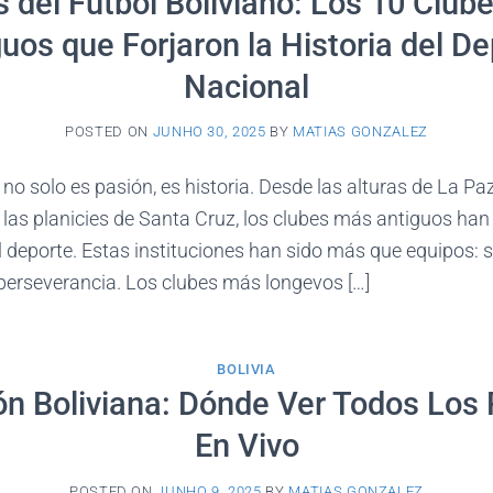
s del Fútbol Boliviano: Los 10 Club
uos que Forjaron la Historia del D
Nacional
POSTED ON
JUNHO 30, 2025
BY
MATIAS GONZALEZ
a no solo es pasión, es historia. Desde las alturas de La Pa
as planicies de Santa Cruz, los clubes más antiguos han 
 deporte. Estas instituciones han sido más que equipos: 
 perseverancia. Los clubes más longevos […]
BOLIVIA
ón Boliviana: Dónde Ver Todos Los 
En Vivo
POSTED ON
JUNHO 9, 2025
BY
MATIAS GONZALEZ