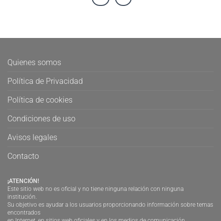
Quienes somos
Política de Privacidad
Política de cookies
Condiciones de uso
Avisos legales
Contacto
¡ATENCIÓN!
Este sitio web no es oficial y no tiene ninguna relación con ninguna
institución.
Su objetivo es ayudar a los usuarios proporcionando información sobre temas
encontrados
en Internet, en sitios web oficiales y en los medios de comunicación.