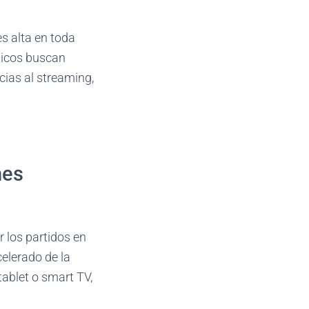
s alta en toda
ticos buscan
cias al streaming,
nes
 los partidos en
elerado de la
tablet o smart TV,