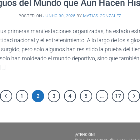
guos del Mundo que Aún Hacen His
POSTED ON
JUNHO 30, 2025
BY
MATIAS GONZALEZ
 sus primeras manifestaciones organizadas, ha estado es
entidad nacional y el entretenimiento. A lo largo de los siglos
rgido, pero solo algunos han resistido la prueba del tie
solo han moldeado el mundo deportivo, sino que también
[…]
1
2
3
4
5
…
17
¡ATENCIÓN!
Este sitio web no es oficial y no tiene 