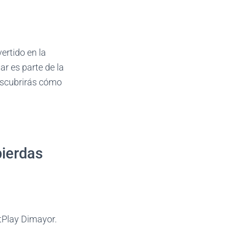
ertido en la
ar es parte de la
escubrirás cómo
pierdas
etPlay Dimayor.