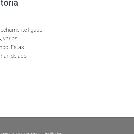
toria
trechamente ligado
, varios
mpo. Estas
 han dejado
ninguna relación con ninguna institución.