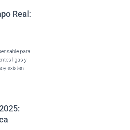
mpo Real:
spensable para
ntes ligas y
hoy existen
 2025:
ca