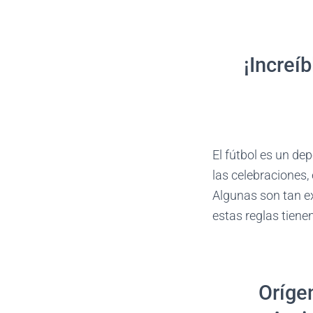
¡Increí
El fútbol es un de
las celebraciones,
Algunas son tan e
estas reglas tiene
Oríge