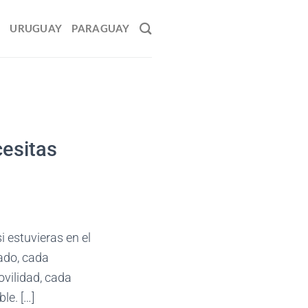
O
URUGUAY
PARAGUAY
cesitas
i estuvieras en el
ado, cada
ovilidad, cada
le. […]