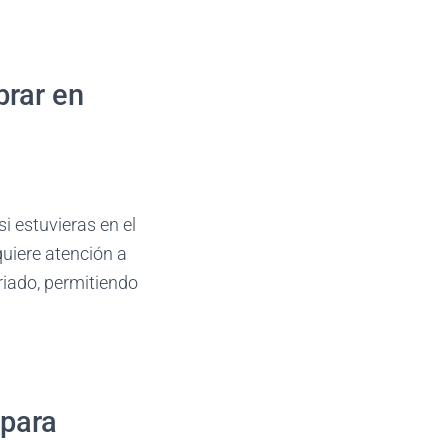
brar en
i estuvieras en el
quiere atención a
riado, permitiendo
 para