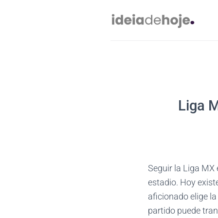
Skip
to
content
Liga M
Seguir la Liga MX 
estadio. Hoy exist
aficionado elige l
partido puede tran