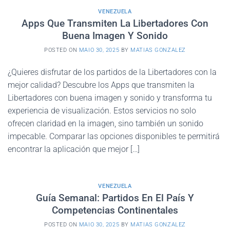
VENEZUELA
Apps Que Transmiten La Libertadores Con
Buena Imagen Y Sonido
POSTED ON
MAIO 30, 2025
BY
MATIAS GONZALEZ
¿Quieres disfrutar de los partidos de la Libertadores con la
mejor calidad? Descubre los Apps que transmiten la
Libertadores con buena imagen y sonido y transforma tu
experiencia de visualización. Estos servicios no solo
ofrecen claridad en la imagen, sino también un sonido
impecable. Comparar las opciones disponibles te permitirá
encontrar la aplicación que mejor […]
VENEZUELA
Guía Semanal: Partidos En El País Y
Competencias Continentales
POSTED ON
MAIO 30, 2025
BY
MATIAS GONZALEZ